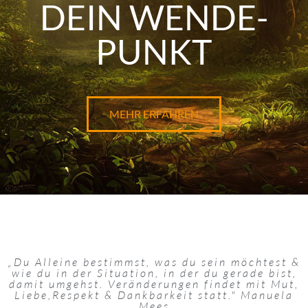
DEIN WENDE-
PUNKT
MEHR ERFAHREN
„Du Alleine bestimmst, was du sein möchtest &
wie du in der Situation, in der du gerade bist,
damit umgehst. Veränderungen findet mit Mut,
Liebe,Respekt & Dankbarkeit statt." Manuela
Mees