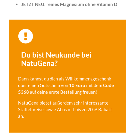
JETZT NEU: reines Magnesium ohne Vitamin D
Du bist Neukunde bei
NatuGena?
Dann kannst du dich als Willkommensgeschenk
über einen Gutschein von
10 Euro
mit dem
Code
5368
auf deine erste Bestellung freuen!
NatuGena bietet außerdem sehr interessante
Staffelpreise sowie Abos mit bis zu 20 % Rabatt
an.