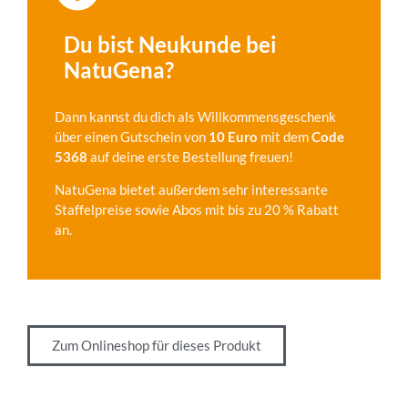
Du bist Neukunde bei
NatuGena?
Dann kannst du dich als Willkommensgeschenk
über einen Gutschein von
10 Euro
mit dem
Code
5368
auf deine erste Bestellung freuen!
NatuGena bietet außerdem sehr interessante
Staffelpreise sowie Abos mit bis zu 20 % Rabatt
an.
Zum Onlineshop für dieses Produkt