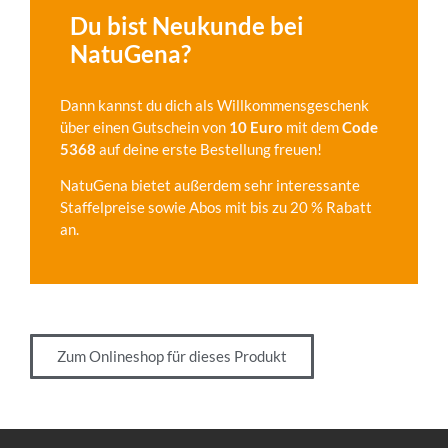
Du bist Neukunde bei
NatuGena?
Dann kannst du dich als Willkommensgeschenk
über einen Gutschein von
10 Euro
mit dem
Code
5368
auf deine erste Bestellung freuen!
NatuGena bietet außerdem sehr interessante
Staffelpreise sowie Abos mit bis zu 20 % Rabatt
an.
Zum Onlineshop für dieses Produkt