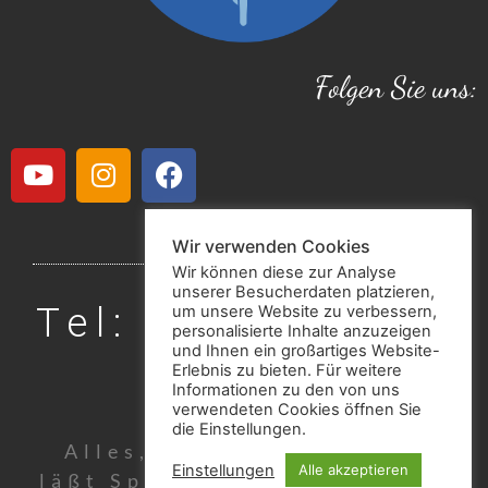
Folgen Sie uns:
Wir verwenden Cookies
Wir können diese zur Analyse
unserer Besucherdaten platzieren,
Tel: 06542 / 181
um unsere Website zu verbessern,
personalisierte Inhalte anzuzeigen
40 32
und Ihnen ein großartiges Website-
Erlebnis zu bieten. Für weitere
Informationen zu den von uns
verwendeten Cookies öffnen Sie
die Einstellungen.
Alles, was uns begegnet,
Einstellungen
Alle akzeptieren
läßt Spuren zurück. (Johann