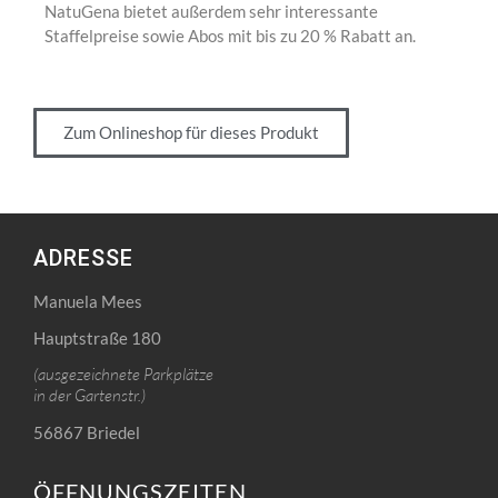
NatuGena bietet außerdem sehr interessante
Staffelpreise sowie Abos mit bis zu 20 % Rabatt an.
Zum Onlineshop für dieses Produkt
ADRESSE
Manuela Mees
Hauptstraße 180
(ausgezeichnete Parkplätze
in der Gartenstr.)
56867 Briedel
ÖFFNUNGSZEITEN