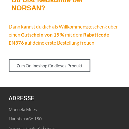
NORSAN?
Dann kannst du dich als Willkommensgeschenk über
einen
Gutschein von 15 %
mit dem
Rabattcode
EN376
auf deine erste Bestellung freuen!
Zum Onlineshop für dieses Produkt
ADRESSE
Manuela Mees
Hauptstraße 180
(ausgezeichnete Parkplätze