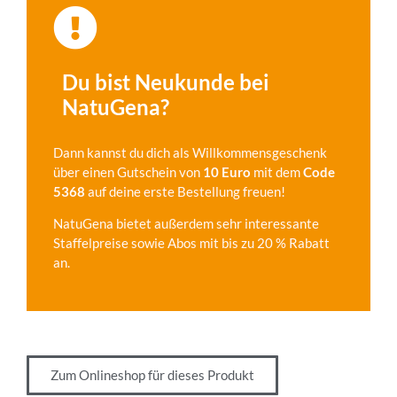
Du bist Neukunde bei
NatuGena?
Dann kannst du dich als Willkommensgeschenk
über einen Gutschein von
10 Euro
mit dem
Code
5368
auf deine erste Bestellung freuen!
NatuGena bietet außerdem sehr interessante
Staffelpreise sowie Abos mit bis zu 20 % Rabatt
an.
Zum Onlineshop für dieses Produkt