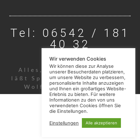
Tel: 06542 / 181
40 32
Wir verwenden Cookies
Wir können diese zur Analyse
Alles, was uns begegnet,
unserer Besucherdaten platzieren,
läßt Spuren zurück. (Johann
um unsere Website zu verbessern,
personalisierte Inhalte anzuzeigen
Wolfgang von Goethe)
und Ihnen ein großartiges Website-
Erlebnis zu bieten. Für weitere
Informationen zu den von uns
verwendeten Cookies öffnen Sie
die Einstellungen.
Einstellungen
Alle akzeptieren