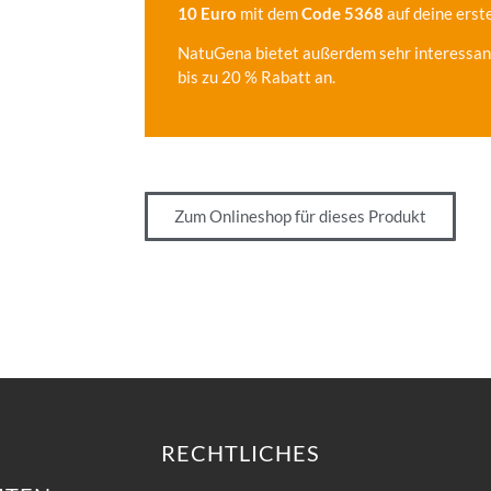
10 Euro
mit dem
Code 5368
auf deine erst
NatuGena bietet außerdem sehr interessant
bis zu 20 % Rabatt an.
Zum Onlineshop für dieses Produkt
RECHTLICHES