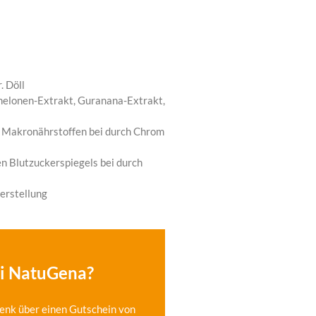
. Döll
elonen-Extrakt, Guranana-Extrakt,
n Makronährstoffen bei durch Chrom
en Blutzuckerspiegels bei durch
erstellung
ei NatuGena?
enk über einen Gutschein von