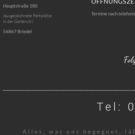
ÖFFNUNGSZE
Hauptstraße 180
Termine nach telefoni
(ausgezeichnete Parkplätze
in der Gartenstr.)
56867 Briedel
Fol
Tel: 
Alles, was uns begegnet, l