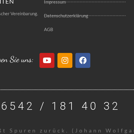
ITEN
Impressum
scher Vereinbarung.
Datenschutzerklärung
AGB
gen Sie uns:
06542 / 181 40 32
äßt Spuren zurück. (Johann Wolfg