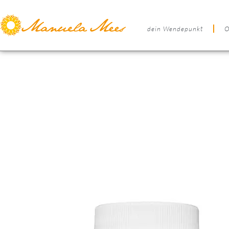
dein Wendepunkt
O