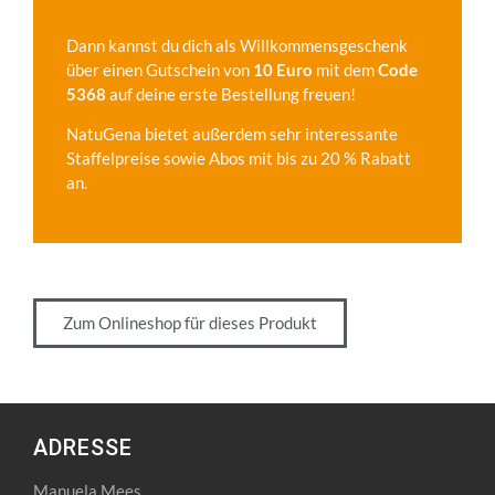
Dann kannst du dich als Willkommensgeschenk
über einen Gutschein von
10 Euro
mit dem
Code
5368
auf deine erste Bestellung freuen!
NatuGena bietet außerdem sehr interessante
Staffelpreise sowie Abos mit bis zu 20 % Rabatt
an.
Zum Onlineshop für dieses Produkt
ADRESSE
Manuela Mees