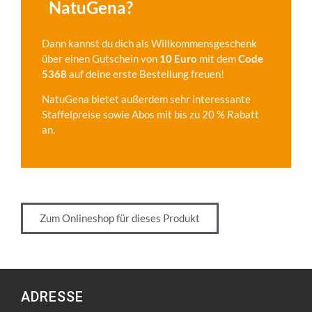
NatuGena?
Dann kannst du dich als Willkommensgeschenk
über einen Gutschein von
10 Euro
mit dem
Code
5368
auf deine erste Bestellung freuen!
NatuGena bietet außerdem sehr interessante
Staffelpreise sowie Abos mit bis zu 20 % Rabatt
an.
Zum Onlineshop für dieses Produkt
ADRESSE