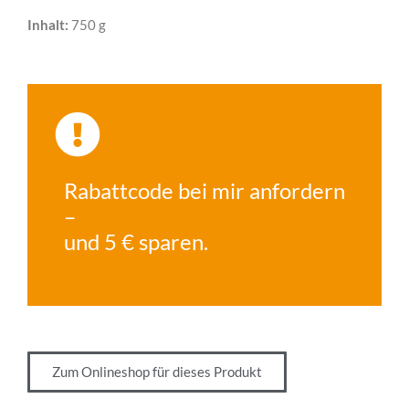
Inhalt:
750 g
Rabattcode bei mir anfordern
–
und 5 € sparen.
Zum Onlineshop für dieses Produkt