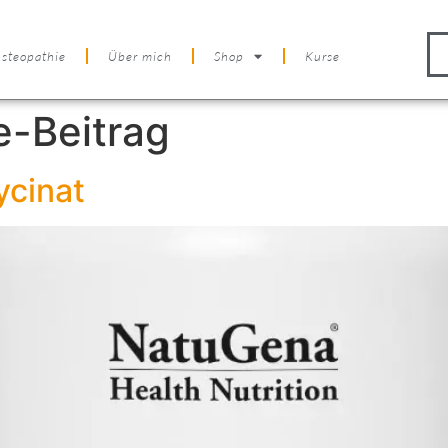
steopathie
Über mich
Shop
Kurse
te-Beitrag
ycinat