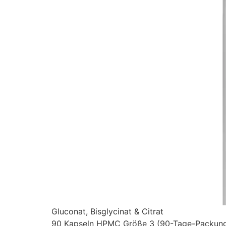
Gluconat, Bisglycinat & Citrat
90 Kapseln HPMC Größe 3 (90-Tage-Packun