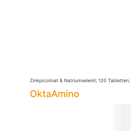
Zinkpicolinat & Natriumselenit; 120 Tablette
Okta­Amino