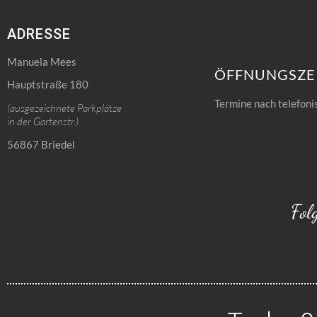
ADRESSE
Manuela Mees
ÖFFNUNGSZE
Hauptstraße 180
Termine nach telefoni
(ausgezeichnete Parkplätze
in der Gartenstr.)
56867 Briedel
Fol