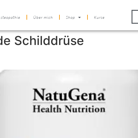
steopathie
Über mich
Shop
Kurse
e Schilddrüse